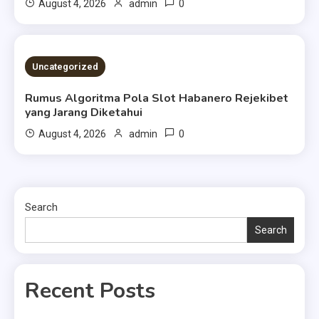
0
August 4, 2026
admin
6 MINS READ
Uncategorized
Rumus Algoritma Pola Slot Habanero Rejekibet
yang Jarang Diketahui
0
August 4, 2026
admin
Search
Search
Recent Posts