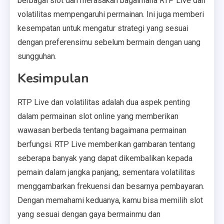
berbagai slot dan merasakan bagaimana RTP Live dan
volatilitas mempengaruhi permainan. Ini juga memberi
kesempatan untuk mengatur strategi yang sesuai
dengan preferensimu sebelum bermain dengan uang
sungguhan.
Kesimpulan
RTP Live dan volatilitas adalah dua aspek penting
dalam permainan slot online yang memberikan
wawasan berbeda tentang bagaimana permainan
berfungsi. RTP Live memberikan gambaran tentang
seberapa banyak yang dapat dikembalikan kepada
pemain dalam jangka panjang, sementara volatilitas
menggambarkan frekuensi dan besarnya pembayaran.
Dengan memahami keduanya, kamu bisa memilih slot
yang sesuai dengan gaya bermainmu dan