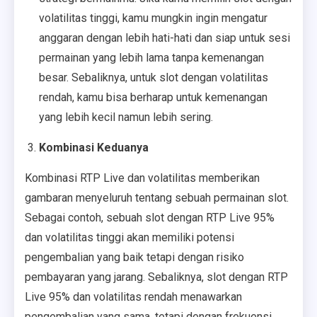
volatilitas tinggi, kamu mungkin ingin mengatur
anggaran dengan lebih hati-hati dan siap untuk sesi
permainan yang lebih lama tanpa kemenangan
besar. Sebaliknya, untuk slot dengan volatilitas
rendah, kamu bisa berharap untuk kemenangan
yang lebih kecil namun lebih sering.
Kombinasi Keduanya
Kombinasi RTP Live dan volatilitas memberikan
gambaran menyeluruh tentang sebuah permainan slot.
Sebagai contoh, sebuah slot dengan RTP Live 95%
dan volatilitas tinggi akan memiliki potensi
pengembalian yang baik tetapi dengan risiko
pembayaran yang jarang. Sebaliknya, slot dengan RTP
Live 95% dan volatilitas rendah menawarkan
pengembalian yang sama, tetapi dengan frekuensi