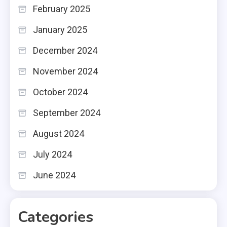
February 2025
January 2025
December 2024
November 2024
October 2024
September 2024
August 2024
July 2024
June 2024
Categories