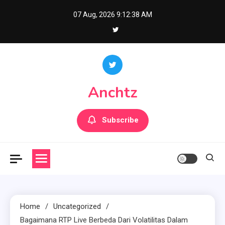
Skip
07 Aug, 2026
9:12:38 AM
to
content
Anchtz
Subscribe
Home
Uncategorized
Bagaimana RTP Live Berbeda Dari Volatilitas Dalam