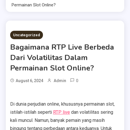
Permainan Slot Online?
4 MINS READ
Uncategorized
Bagaimana RTP Live Berbeda
Dari Volatilitas Dalam
Permainan Slot Online?
0
August 6, 2024
Admin
Di dunia perjudian online, khususnya permainan slot,
istilah-istilah seperti
RTP live
dan volatilitas sering
kali muncul. Namun, banyak pemain yang masih
bingung tentang perbedaan antara keduanya. Untuk