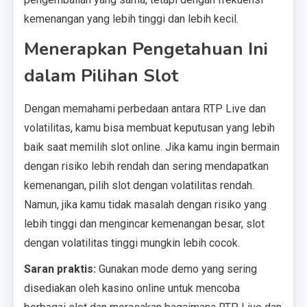
kemenangan yang lebih tinggi dan lebih kecil.
Menerapkan Pengetahuan Ini
dalam Pilihan Slot
Dengan memahami perbedaan antara RTP Live dan
volatilitas, kamu bisa membuat keputusan yang lebih
baik saat memilih slot online. Jika kamu ingin bermain
dengan risiko lebih rendah dan sering mendapatkan
kemenangan, pilih slot dengan volatilitas rendah.
Namun, jika kamu tidak masalah dengan risiko yang
lebih tinggi dan mengincar kemenangan besar, slot
dengan volatilitas tinggi mungkin lebih cocok.
Saran praktis:
Gunakan mode demo yang sering
disediakan oleh kasino online untuk mencoba