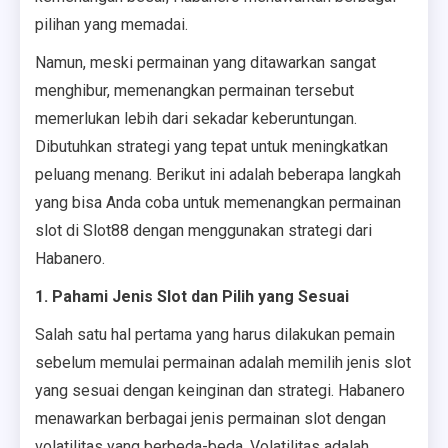
pilihan yang memadai.
Namun, meski permainan yang ditawarkan sangat
menghibur, memenangkan permainan tersebut
memerlukan lebih dari sekadar keberuntungan.
Dibutuhkan strategi yang tepat untuk meningkatkan
peluang menang. Berikut ini adalah beberapa langkah
yang bisa Anda coba untuk memenangkan permainan
slot di Slot88 dengan menggunakan strategi dari
Habanero.
1. Pahami Jenis Slot dan Pilih yang Sesuai
Salah satu hal pertama yang harus dilakukan pemain
sebelum memulai permainan adalah memilih jenis slot
yang sesuai dengan keinginan dan strategi. Habanero
menawarkan berbagai jenis permainan slot dengan
volatilitas yang berbeda-beda. Volatilitas adalah