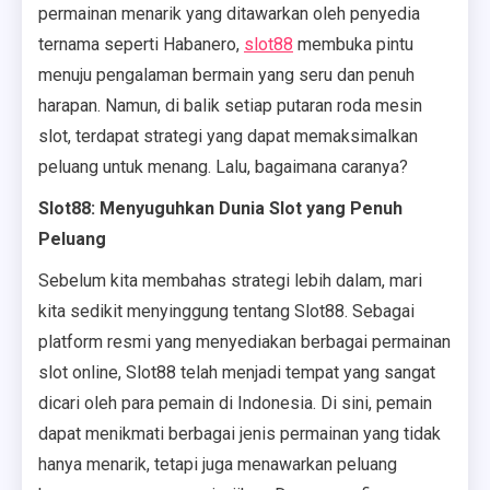
permainan menarik yang ditawarkan oleh penyedia
ternama seperti Habanero,
slot88
membuka pintu
menuju pengalaman bermain yang seru dan penuh
harapan. Namun, di balik setiap putaran roda mesin
slot, terdapat strategi yang dapat memaksimalkan
peluang untuk menang. Lalu, bagaimana caranya?
Slot88: Menyuguhkan Dunia Slot yang Penuh
Peluang
Sebelum kita membahas strategi lebih dalam, mari
kita sedikit menyinggung tentang Slot88. Sebagai
platform resmi yang menyediakan berbagai permainan
slot online, Slot88 telah menjadi tempat yang sangat
dicari oleh para pemain di Indonesia. Di sini, pemain
dapat menikmati berbagai jenis permainan yang tidak
hanya menarik, tetapi juga menawarkan peluang