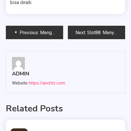
bisa diraih.
Post
Previous:
Mengelola Anggaran Anda Saat Bermain Slot: Tips Penting
Next:
Slot88: Menyediakan Metode Deposit dan Withdraw yang Mudah dan Cepat
navigation
ADMIN
Website
https://anchtz.com
Related Posts