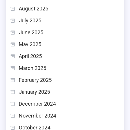
August 2025
July 2025
June 2025
May 2025
April 2025
March 2025
February 2025
January 2025
December 2024
November 2024
October 2024