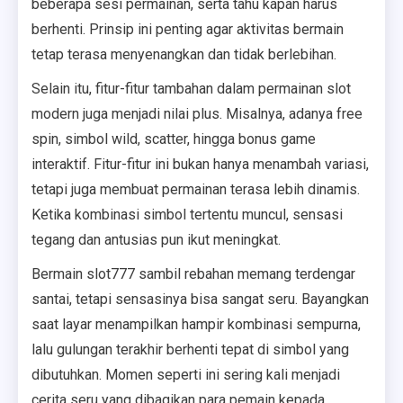
beberapa sesi permainan, serta tahu kapan harus
berhenti. Prinsip ini penting agar aktivitas bermain
tetap terasa menyenangkan dan tidak berlebihan.
Selain itu, fitur-fitur tambahan dalam permainan slot
modern juga menjadi nilai plus. Misalnya, adanya free
spin, simbol wild, scatter, hingga bonus game
interaktif. Fitur-fitur ini bukan hanya menambah variasi,
tetapi juga membuat permainan terasa lebih dinamis.
Ketika kombinasi simbol tertentu muncul, sensasi
tegang dan antusias pun ikut meningkat.
Bermain slot777 sambil rebahan memang terdengar
santai, tetapi sensasinya bisa sangat seru. Bayangkan
saat layar menampilkan hampir kombinasi sempurna,
lalu gulungan terakhir berhenti tepat di simbol yang
dibutuhkan. Momen seperti ini sering kali menjadi
cerita seru yang dibagikan para pemain kepada