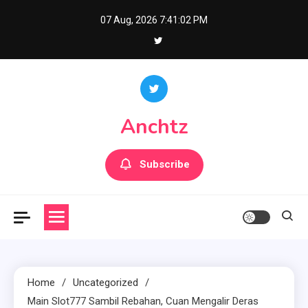
Skip
07 Aug, 2026
7:41:02 PM
to
content
Anchtz
Subscribe
Home
Uncategorized
Main Slot777 Sambil Rebahan, Cuan Mengalir Deras