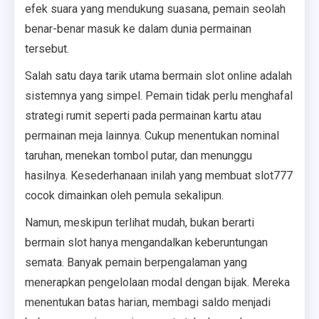
efek suara yang mendukung suasana, pemain seolah
benar-benar masuk ke dalam dunia permainan
tersebut.
Salah satu daya tarik utama bermain slot online adalah
sistemnya yang simpel. Pemain tidak perlu menghafal
strategi rumit seperti pada permainan kartu atau
permainan meja lainnya. Cukup menentukan nominal
taruhan, menekan tombol putar, dan menunggu
hasilnya. Kesederhanaan inilah yang membuat slot777
cocok dimainkan oleh pemula sekalipun.
Namun, meskipun terlihat mudah, bukan berarti
bermain slot hanya mengandalkan keberuntungan
semata. Banyak pemain berpengalaman yang
menerapkan pengelolaan modal dengan bijak. Mereka
menentukan batas harian, membagi saldo menjadi