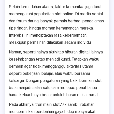
Selain kemudahan akses, faktor komunitas juga turut
memengaruhi popularitas slot online. Di media sosial
dan forum daring, banyak pemain berbagi pengalaman,
tips ringan, hingga momen kemenangan mereka.
Interaksi ini menciptakan rasa kebersamaan,
meskipun permainan dilakukan secara individu.
Namun, seperti halnya aktivitas hiburan digital lainnya,
keseimbangan tetap menjadi kunci. Tetapkan waktu
bermain agar tidak mengganggu aktivitas utama
seperti pekerjaan, belajar, atau waktu bersama
keluarga. Dengan pengaturan yang baik, bermain slot
bisa menjadi salah satu cara melepas penat tanpa
harus keluar biaya besar untuk hiburan di luar rumah.
Pada akhirnya, tren main slot777 sambil rebahan
mencerminkan perubahan gaya hidup masyarakat