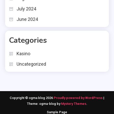
July 2024
June 2024
Categories
Kasino
Uncategorized
Copyright © ogma blog 2026
Proudly powered by WordPress
|
Theme: ogma-blog by
Mystery Themes
.
Sample Page