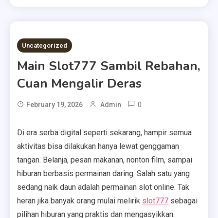
4 MINS READ
Uncategorized
Main Slot777 Sambil Rebahan,
Cuan Mengalir Deras
0
February 19, 2026
Admin
Di era serba digital seperti sekarang, hampir semua
aktivitas bisa dilakukan hanya lewat genggaman
tangan. Belanja, pesan makanan, nonton film, sampai
hiburan berbasis permainan daring. Salah satu yang
sedang naik daun adalah permainan slot online. Tak
heran jika banyak orang mulai melirik
slot777
sebagai
pilihan hiburan yang praktis dan mengasyikkan.