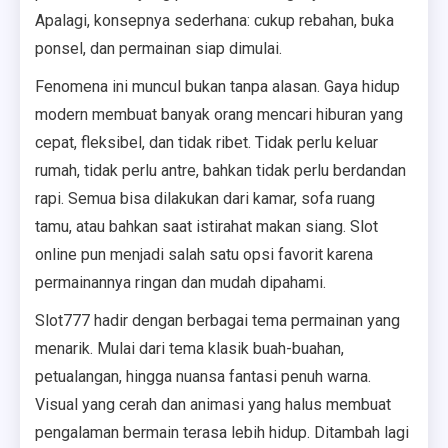
Apalagi, konsepnya sederhana: cukup rebahan, buka
ponsel, dan permainan siap dimulai.
Fenomena ini muncul bukan tanpa alasan. Gaya hidup
modern membuat banyak orang mencari hiburan yang
cepat, fleksibel, dan tidak ribet. Tidak perlu keluar
rumah, tidak perlu antre, bahkan tidak perlu berdandan
rapi. Semua bisa dilakukan dari kamar, sofa ruang
tamu, atau bahkan saat istirahat makan siang. Slot
online pun menjadi salah satu opsi favorit karena
permainannya ringan dan mudah dipahami.
Slot777 hadir dengan berbagai tema permainan yang
menarik. Mulai dari tema klasik buah-buahan,
petualangan, hingga nuansa fantasi penuh warna.
Visual yang cerah dan animasi yang halus membuat
pengalaman bermain terasa lebih hidup. Ditambah lagi