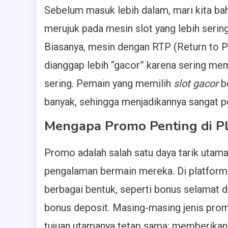
Sebelum masuk lebih dalam, mari kita bah
merujuk pada mesin slot yang lebih ser
Biasanya, mesin dengan RTP (Return to Pla
dianggap lebih “gacor” karena sering me
sering. Pemain yang memilih
slot gacor
be
banyak, sehingga menjadikannya sangat po
Mengapa Promo Penting di Pl
Promo adalah salah satu daya tarik utam
pengalaman bermain mereka. Di platform 
berbagai bentuk, seperti bonus selamat da
bonus deposit. Masing-masing jenis prom
tujuan utamanya tetap sama: memberikan