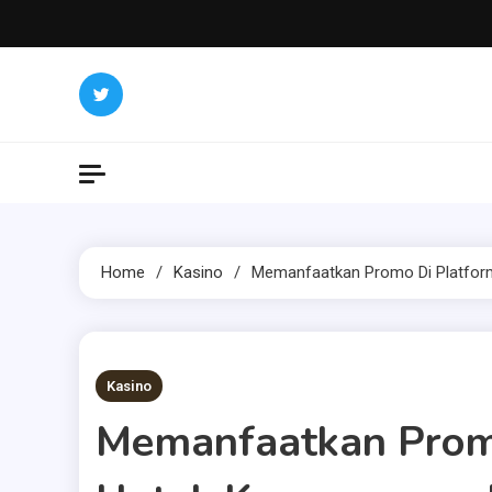
Skip
to
content
Home
Kasino
Memanfaatkan Promo Di Platfor
5 MINS READ
Kasino
Memanfaatkan Promo