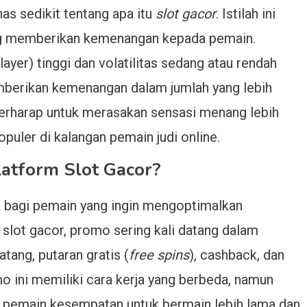
as sedikit tentang apa itu
slot gacor
. Istilah ini
ing memberikan kemenangan kepada pemain.
yer) tinggi dan volatilitas sedang atau rendah
mberikan kemenangan dalam jumlah yang lebih
rharap untuk merasakan sensasi menang lebih
puler di kalangan pemain judi online.
atform Slot Gacor?
a bagi pemain yang ingin mengoptimalkan
slot gacor, promo sering kali datang dalam
tang, putaran gratis (
free spins
), cashback, dan
o ini memiliki cara kerja yang berbeda, namun
 pemain kesempatan untuk bermain lebih lama dan