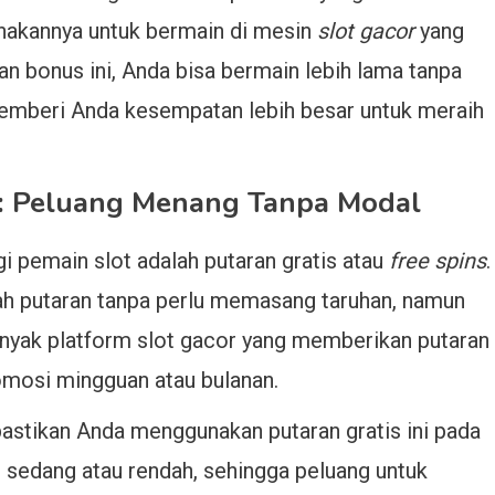
nakannya untuk bermain di mesin
slot gacor
yang
n bonus ini, Anda bisa bermain lebih lama tanpa
memberi Anda kesempatan lebih besar untuk meraih
): Peluang Menang Tanpa Modal
i pemain slot adalah putaran gratis atau
free spins
.
ah putaran tanpa perlu memasang taruhan, namun
nyak platform slot gacor yang memberikan putaran
romosi mingguan atau bulanan.
stikan Anda menggunakan putaran gratis ini pada
s sedang atau rendah, sehingga peluang untuk