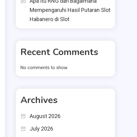
Apa Itu RNG dan Bagaimana
Mempengaruhi Hasil Putaran Slot
Habanero di Slot
Recent Comments
No comments to show.
Archives
August 2026
July 2026