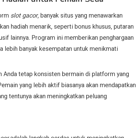
form
slot gacor
, banyak situs yang menawarkan
kan hadiah menarik, seperti bonus khusus, putaran
lusif lainnya. Program ini memberikan penghargaan
a lebih banyak kesempatan untuk menikmati
 Anda tetap konsisten bermain di platform yang
Pemain yang lebih aktif biasanya akan mendapatkan
yang tentunya akan meningkatkan peluang