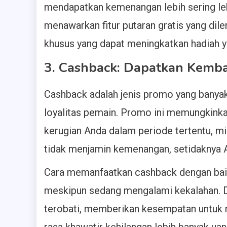
mendapatkan kemenangan lebih sering leb
menawarkan fitur putaran gratis yang di
khusus yang dapat meningkatkan hadiah 
3. Cashback: Dapatkan Kemba
Cashback adalah jenis promo yang banya
loyalitas pemain. Promo ini memungkink
kerugian Anda dalam periode tertentu, m
tidak menjamin kemenangan, setidaknya A
Cara memanfaatkan cashback dengan baik
meskipun sedang mengalami kekalahan. D
terobati, memberikan kesempatan untuk 