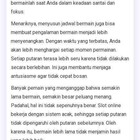
bermainlah saat Anda dalam keadaan santai dan
fokus.
Menariknya, menyusun jadwal bermain juga bisa
membuat pengalaman bermain menjadi lebih
menyenangkan. Dengan waktu yang terbatas, Anda
akan lebih menghargai setiap momen permainan.
Setiap putaran terasa lebih seru karena tidak dilakukan
secara berlebihan. Ini juga membantu menjaga
antusiasme agar tidak cepat bosan.
Banyak pemain yang menganggap bahwa semakin
lama bermain, semakin besar peluang menang.
Padahal, hal ini tidak sepenuhnya benar. Slot online
bekerja dengan sistem acak, sehingga setiap putaran
tidak dipengaruhi oleh putaran sebelumnya. Oleh
karena itu, bermain lebih lama tidak menjamin hasil