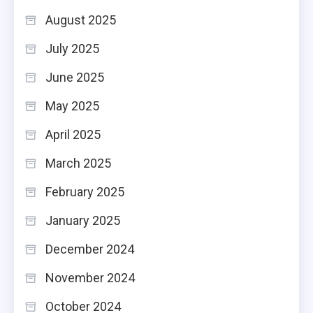
August 2025
July 2025
June 2025
May 2025
April 2025
March 2025
February 2025
January 2025
December 2024
November 2024
October 2024