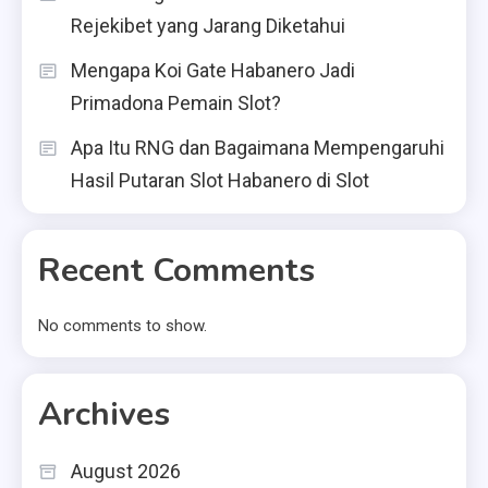
Rejekibet yang Jarang Diketahui
Mengapa Koi Gate Habanero Jadi
Primadona Pemain Slot?
Apa Itu RNG dan Bagaimana Mempengaruhi
Hasil Putaran Slot Habanero di Slot
Recent Comments
No comments to show.
Archives
August 2026