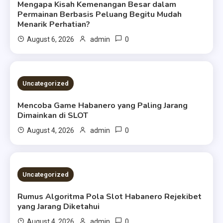
Mengapa Kisah Kemenangan Besar dalam
Permainan Berbasis Peluang Begitu Mudah
Menarik Perhatian?
0
August 6, 2026
admin
4 MINS READ
Uncategorized
Mencoba Game Habanero yang Paling Jarang
Dimainkan di SLOT
0
August 4, 2026
admin
6 MINS READ
Uncategorized
Rumus Algoritma Pola Slot Habanero Rejekibet
yang Jarang Diketahui
0
August 4, 2026
admin