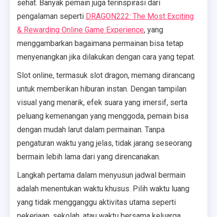
sehat. Banyak pemain juga terinspirasi dari
pengalaman seperti
DRAGON222: The Most Exciting
& Rewarding Online Game Experience
, yang
menggambarkan bagaimana permainan bisa tetap
menyenangkan jika dilakukan dengan cara yang tepat.
Slot online, termasuk slot dragon, memang dirancang
untuk memberikan hiburan instan. Dengan tampilan
visual yang menarik, efek suara yang imersif, serta
peluang kemenangan yang menggoda, pemain bisa
dengan mudah larut dalam permainan. Tanpa
pengaturan waktu yang jelas, tidak jarang seseorang
bermain lebih lama dari yang direncanakan.
Langkah pertama dalam menyusun jadwal bermain
adalah menentukan waktu khusus. Pilih waktu luang
yang tidak mengganggu aktivitas utama seperti
pekerjaan, sekolah, atau waktu bersama keluarga.