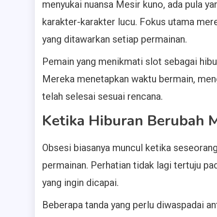
menyukai nuansa Mesir kuno, ada pula yan
karakter-karakter lucu. Fokus utama mere
yang ditawarkan setiap permainan.
Pemain yang menikmati slot sebagai hibur
Mereka menetapkan waktu bermain, menga
telah selesai sesuai rencana.
Ketika Hiburan Berubah 
Obsesi biasanya muncul ketika seseoran
permainan. Perhatian tidak lagi tertuju 
yang ingin dicapai.
Beberapa tanda yang perlu diwaspadai ant