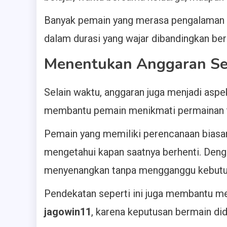
Banyak pemain yang merasa pengalaman b
dalam durasi yang wajar dibandingkan ber
Menentukan Anggaran Se
Selain waktu, anggaran juga menjadi asp
membantu pemain menikmati permainan t
Pemain yang memiliki perencanaan biasan
mengetahui kapan saatnya berhenti. Denga
menyenangkan tanpa mengganggu kebutuh
Pendekatan seperti ini juga membantu me
jagowin11
, karena keputusan bermain di