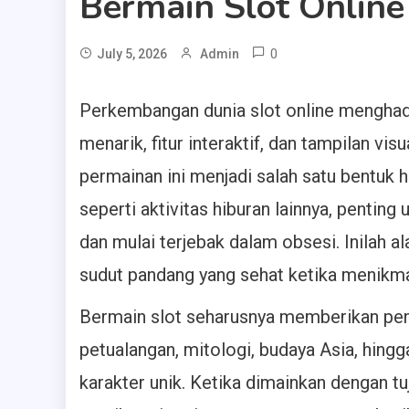
Bermain Slot Onlin
0
July 5, 2026
Admin
Perkembangan dunia slot online menghad
menarik, fitur interaktif, dan tampilan v
permainan ini menjadi salah satu bentuk h
seperti aktivitas hiburan lainnya, penti
dan mulai terjebak dalam obsesi. Inilah 
sudut pandang yang sehat ketika menikmat
Bermain slot seharusnya memberikan p
petualangan, mitologi, budaya Asia, hing
karakter unik. Ketika dimainkan dengan t