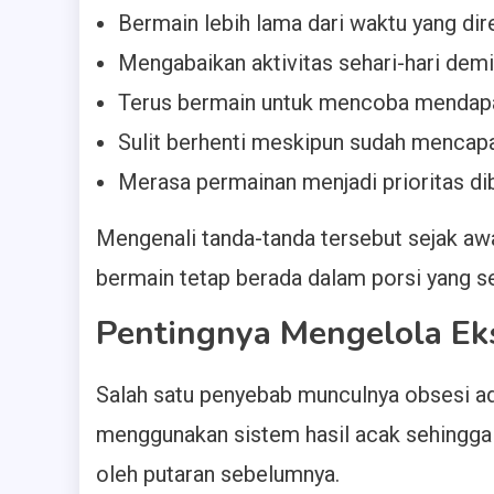
Bermain lebih lama dari waktu yang di
Mengabaikan aktivitas sehari-hari demi
Terus bermain untuk mencoba mendapa
Sulit berhenti meskipun sudah mencapa
Merasa permainan menjadi prioritas di
Mengenali tanda-tanda tersebut sejak a
bermain tetap berada dalam porsi yang se
Pentingnya Mengelola Ek
Salah satu penyebab munculnya obsesi ada
menggunakan sistem hasil acak sehingga s
oleh putaran sebelumnya.