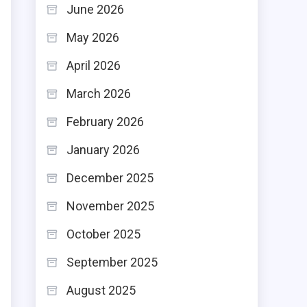
June 2026
May 2026
April 2026
March 2026
February 2026
January 2026
December 2025
November 2025
October 2025
September 2025
August 2025