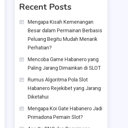
Recent Posts
Mengapa Kisah Kemenangan
Besar dalam Permainan Berbasis
Peluang Begitu Mudah Menarik
Perhatian?
Mencoba Game Habanero yang
Paling Jarang Dimainkan di SLOT
Rumus Algoritma Pola Slot
Habanero Rejekibet yang Jarang
Diketahui
Mengapa Koi Gate Habanero Jadi
Primadona Pemain Slot?