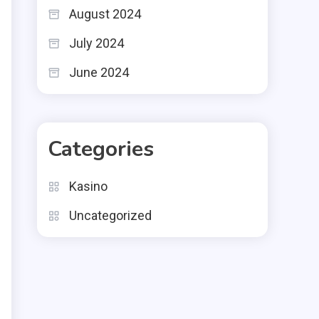
August 2024
July 2024
June 2024
Categories
Kasino
Uncategorized