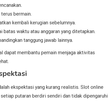
rencanakan.
 terus bermain.
tkan kembali kerugian sebelumnya.
i batas waktu atau anggaran yang ditetapkan.
bandingkan tanggung jawab lainnya.
wal dapat membantu pemain menjaga aktivitas
hat.
spektasi
lah ekspektasi yang kurang realistis. Slot online
etiap putaran berdiri sendiri dan tidak dipengaruhi