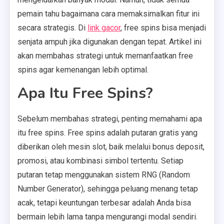
pemain tahu bagaimana cara memaksimalkan fitur ini
secara strategis. Di
link gacor
, free spins bisa menjadi
senjata ampuh jika digunakan dengan tepat. Artikel ini
akan membahas strategi untuk memanfaatkan free
spins agar kemenangan lebih optimal.
Apa Itu Free Spins?
Sebelum membahas strategi, penting memahami apa
itu free spins. Free spins adalah putaran gratis yang
diberikan oleh mesin slot, baik melalui bonus deposit,
promosi, atau kombinasi simbol tertentu. Setiap
putaran tetap menggunakan sistem RNG (Random
Number Generator), sehingga peluang menang tetap
acak, tetapi keuntungan terbesar adalah Anda bisa
bermain lebih lama tanpa mengurangi modal sendiri.