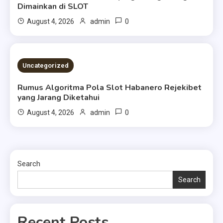
Dimainkan di SLOT
0
August 4, 2026
admin
6 MINS READ
Uncategorized
Rumus Algoritma Pola Slot Habanero Rejekibet
yang Jarang Diketahui
0
August 4, 2026
admin
Search
Search
Recent Posts