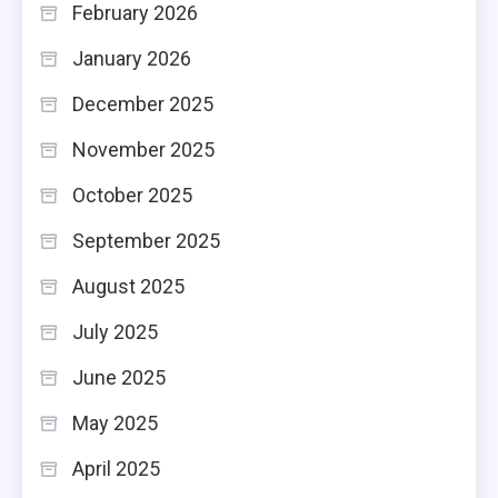
February 2026
January 2026
December 2025
November 2025
October 2025
September 2025
August 2025
July 2025
June 2025
May 2025
April 2025