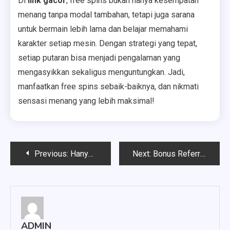
Di
link gacor
, free spins bukan hanya kesempatan
menang tanpa modal tambahan, tetapi juga sarana
untuk bermain lebih lama dan belajar memahami
karakter setiap mesin. Dengan strategi yang tepat,
setiap putaran bisa menjadi pengalaman yang
mengasyikkan sekaligus menguntungkan. Jadi,
manfaatkan free spins sebaik-baiknya, dan nikmati
sensasi menang yang lebih maksimal!
Post
Previous:
Hanya untuk 100 Member Pertama! Klaim Bonus Slot Eksklusif di Lampiontogel
Next:
Bonus Referral BANDIT4D: Ajak Teman dan Dapat Komisi
navigation
ADMIN