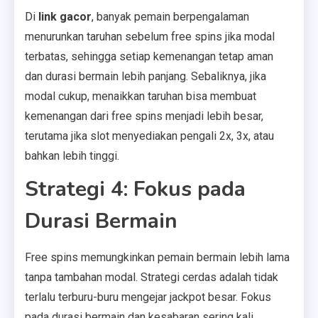
Di
link gacor
, banyak pemain berpengalaman
menurunkan taruhan sebelum free spins jika modal
terbatas, sehingga setiap kemenangan tetap aman
dan durasi bermain lebih panjang. Sebaliknya, jika
modal cukup, menaikkan taruhan bisa membuat
kemenangan dari free spins menjadi lebih besar,
terutama jika slot menyediakan pengali 2x, 3x, atau
bahkan lebih tinggi.
Strategi 4: Fokus pada
Durasi Bermain
Free spins memungkinkan pemain bermain lebih lama
tanpa tambahan modal. Strategi cerdas adalah tidak
terlalu terburu-buru mengejar jackpot besar. Fokus
pada durasi bermain dan kesabaran sering kali