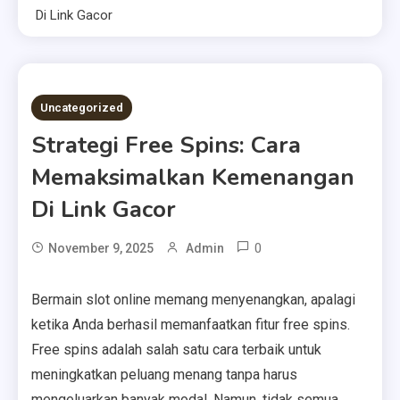
Di Link Gacor
4 MINS READ
Uncategorized
Strategi Free Spins: Cara
Memaksimalkan Kemenangan
Di Link Gacor
0
November 9, 2025
Admin
Bermain slot online memang menyenangkan, apalagi
ketika Anda berhasil memanfaatkan fitur free spins.
Free spins adalah salah satu cara terbaik untuk
meningkatkan peluang menang tanpa harus
mengeluarkan banyak modal. Namun, tidak semua