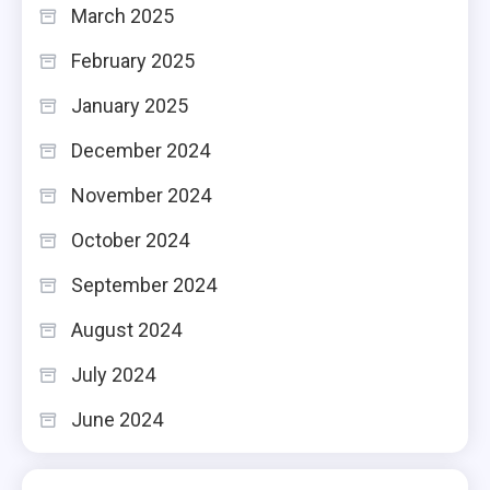
March 2025
February 2025
January 2025
December 2024
November 2024
October 2024
September 2024
August 2024
July 2024
June 2024