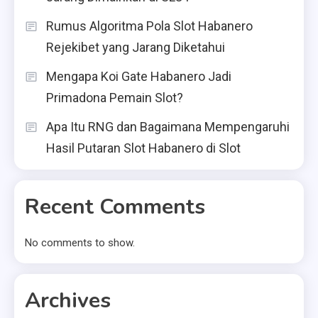
Rumus Algoritma Pola Slot Habanero
Rejekibet yang Jarang Diketahui
Mengapa Koi Gate Habanero Jadi
Primadona Pemain Slot?
Apa Itu RNG dan Bagaimana Mempengaruhi
Hasil Putaran Slot Habanero di Slot
Recent Comments
No comments to show.
Archives