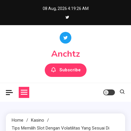
Skip
08 Aug, 2026
4:19:26 AM
to
content
Anchtz
Subscribe
Home
Kasino
Tips Memilih Slot Dengan Volatilitas Yang Sesuai Di