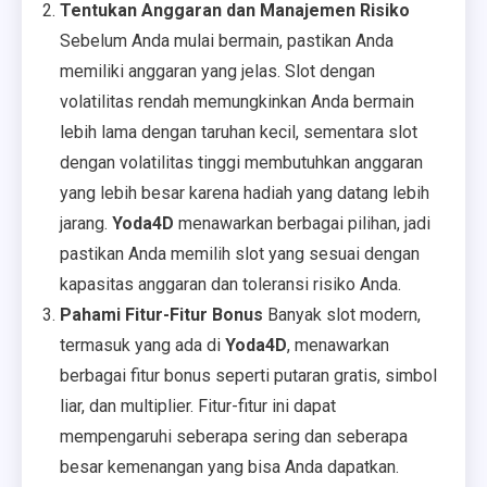
Tentukan Anggaran dan Manajemen Risiko
Sebelum Anda mulai bermain, pastikan Anda
memiliki anggaran yang jelas. Slot dengan
volatilitas rendah memungkinkan Anda bermain
lebih lama dengan taruhan kecil, sementara slot
dengan volatilitas tinggi membutuhkan anggaran
yang lebih besar karena hadiah yang datang lebih
jarang.
Yoda4D
menawarkan berbagai pilihan, jadi
pastikan Anda memilih slot yang sesuai dengan
kapasitas anggaran dan toleransi risiko Anda.
Pahami Fitur-Fitur Bonus
Banyak slot modern,
termasuk yang ada di
Yoda4D
, menawarkan
berbagai fitur bonus seperti putaran gratis, simbol
liar, dan multiplier. Fitur-fitur ini dapat
mempengaruhi seberapa sering dan seberapa
besar kemenangan yang bisa Anda dapatkan.