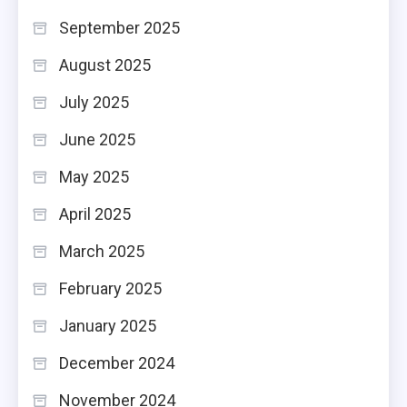
September 2025
August 2025
July 2025
June 2025
May 2025
April 2025
March 2025
February 2025
January 2025
December 2024
November 2024