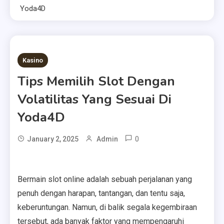
Yoda4D
5 MINS READ
Kasino
Tips Memilih Slot Dengan
Volatilitas Yang Sesuai Di
Yoda4D
0
January 2, 2025
Admin
Bermain slot online adalah sebuah perjalanan yang
penuh dengan harapan, tantangan, dan tentu saja,
keberuntungan. Namun, di balik segala kegembiraan
tersebut, ada banyak faktor yang mempengaruhi