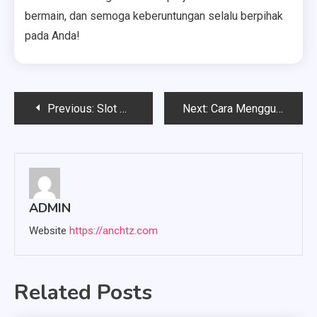
bermain, dan semoga keberuntungan selalu berpihak
pada Anda!
Post
Previous:
Slot Habanero: Mengubah Hidup Anda Melalui Slot Online yang Menguntungkan
Next:
Cara Menggunakan Fitur Double Up di Slot Habanero Tangkasnet
navigation
ADMIN
Website
https://anchtz.com
Related Posts