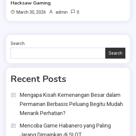
Hacksaw Gaming
0
March 30, 2026
admin
Search
Search
Recent Posts
Mengapa Kisah Kemenangan Besar dalam
Permainan Berbasis Peluang Begitu Mudah
Menarik Perhatian?
Mencoba Game Habanero yang Paling
Jarang Dimainkan di SLOT