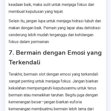
keadaan baik, maka sulit untuk menjaga fokus dan
membuat keputusan yang tepat.
Selain itu, jangan lupa untuk menjaga hidrasi tubuh dan
makan dengan baik. Pemain yang lapar atau dehidrasi
cenderung lebih mudah terganggu dan kehilangan
fokus dalam permainan.
7. Bermain dengan Emosi yang
Terkendali
Terakhir, bermain slot dengan emosi yang terkendali
sangat penting untuk menjaga fokus. Jangan biarkan
kekalahan mempengaruhi keputusanmu untuk terus
bermain atau menaikkan taruhan. Begitu juga dengan
kemenangan besar—jangan biarkan euforia
kemenangan membuatmu bermain lebih lama dari