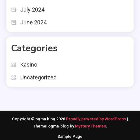
July 2024
June 2024
Categories
Kasino
Uncategorized
Copyright © ogma blog 2026
Proudly powered by WordPress
|
Theme: ogma-blog by
Mystery Themes
.
Sample Page