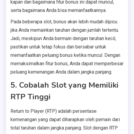
kapan dan bagaimana fitur bonus ini dapat muncul,
serta bagaimana Anda bisa memanfaatkannya.
Pada beberapa slot, bonus akan lebih mudah dipicu
jika Anda memainkan taruhan dengan jumlah tertentu.
Jadi, meskipun Anda bermain dengan taruhan kecil,
pastikan untuk tetap fokus dan bersabar untuk
memanfaatkan peluang bonus ketika muncul. Dengan
memaksimalkan fitur bonus, Anda dapat memperbesar
peluang kemenangan Anda dalam jangka panjang.
5. Cobalah Slot yang Memiliki
RTP Tinggi
Return to Player (RTP) adalah persentase
kemenangan yang dapat diharapkan oleh pemain dari
total taruhan dalam jangka panjang. Slot dengan RTP