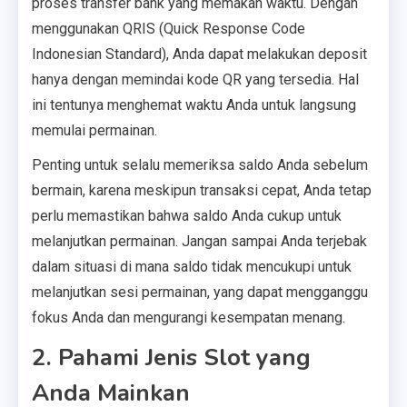
proses transfer bank yang memakan waktu. Dengan
menggunakan QRIS (Quick Response Code
Indonesian Standard), Anda dapat melakukan deposit
hanya dengan memindai kode QR yang tersedia. Hal
ini tentunya menghemat waktu Anda untuk langsung
memulai permainan.
Penting untuk selalu memeriksa saldo Anda sebelum
bermain, karena meskipun transaksi cepat, Anda tetap
perlu memastikan bahwa saldo Anda cukup untuk
melanjutkan permainan. Jangan sampai Anda terjebak
dalam situasi di mana saldo tidak mencukupi untuk
melanjutkan sesi permainan, yang dapat mengganggu
fokus Anda dan mengurangi kesempatan menang.
2. Pahami Jenis Slot yang
Anda Mainkan