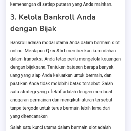
kemenangan di setiap putaran yang Anda mainkan.
3. Kelola Bankroll Anda
dengan Bijak
Bankroll adalah modal utama Anda dalam bermain slot
online. Meskipun
Qris Slot
memberikan kemudahan
dalam transaksi, Anda tetap perlu mengelola keuangan
dengan bijaksana. Tentukan batasan berapa banyak
uang yang siap Anda keluarkan untuk bermain, dan
pastikan Anda tidak melebihi batas tersebut. Salah
satu strategi yang efektif adalah dengan membuat
anggaran permainan dan mengikuti aturan tersebut
tanpa tergoda untuk terus bermain lebih lama dari
yang direncanakan.
Salah satu kunci utama dalam bermain slot adalah