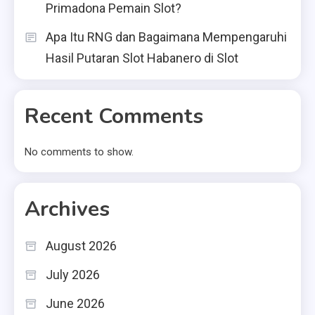
Primadona Pemain Slot?
Apa Itu RNG dan Bagaimana Mempengaruhi
Hasil Putaran Slot Habanero di Slot
Recent Comments
No comments to show.
Archives
August 2026
July 2026
June 2026