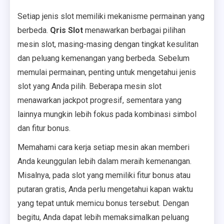
Setiap jenis slot memiliki mekanisme permainan yang
berbeda.
Qris Slot
menawarkan berbagai pilihan
mesin slot, masing-masing dengan tingkat kesulitan
dan peluang kemenangan yang berbeda. Sebelum
memulai permainan, penting untuk mengetahui jenis
slot yang Anda pilih. Beberapa mesin slot
menawarkan jackpot progresif, sementara yang
lainnya mungkin lebih fokus pada kombinasi simbol
dan fitur bonus.
Memahami cara kerja setiap mesin akan memberi
Anda keunggulan lebih dalam meraih kemenangan.
Misalnya, pada slot yang memiliki fitur bonus atau
putaran gratis, Anda perlu mengetahui kapan waktu
yang tepat untuk memicu bonus tersebut. Dengan
begitu, Anda dapat lebih memaksimalkan peluang