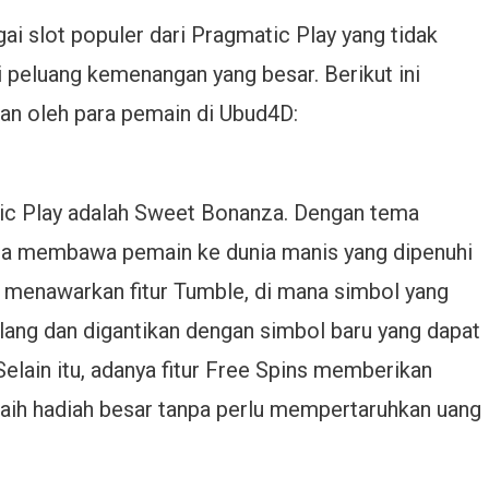
i slot populer dari Pragmatic Play yang tidak
peluang kemenangan yang besar. Berikut ini
kan oleh para pemain di Ubud4D:
atic Play adalah Sweet Bonanza. Dengan tema
a membawa pemain ke dunia manis yang dipenuhi
 menawarkan fitur Tumble, di mana simbol yang
ng dan digantikan dengan simbol baru yang dapat
lain itu, adanya fitur Free Spins memberikan
aih hadiah besar tanpa perlu mempertaruhkan uang