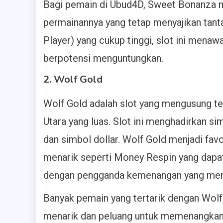
Bagi pemain di Ubud4D, Sweet Bonanza me
permainannya yang tetap menyajikan tant
Player) yang cukup tinggi, slot ini men
berpotensi menguntungkan.
2. Wolf Gold
Wolf Gold adalah slot yang mengusung te
Utara yang luas. Slot ini menghadirkan si
dan simbol dollar. Wolf Gold menjadi fav
menarik seperti Money Respin yang dapat
dengan pengganda kemenangan yang men
Banyak pemain yang tertarik dengan Wol
menarik dan peluang untuk memenangkan j