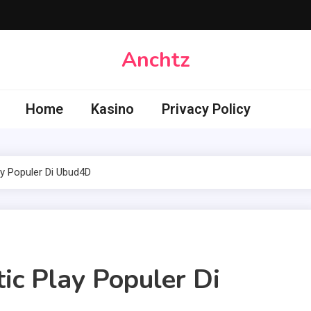
Anchtz
Home
Kasino
Privacy Policy
ay Populer Di Ubud4D
ic Play Populer Di