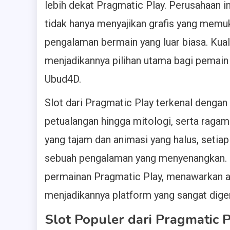
lebih dekat Pragmatic Play. Perusahaan i
tidak hanya menyajikan grafis yang memuka
pengalaman bermain yang luar biasa. Kual
menjadikannya pilihan utama bagi pemain j
Ubud4D.
Slot dari Pragmatic Play terkenal dengan
petualangan hingga mitologi, serta ragam
yang tajam dan animasi yang halus, setia
sebuah pengalaman yang menyenangkan. 
permainan Pragmatic Play, menawarkan a
menjadikannya platform yang sangat dige
Slot Populer dari Pragmatic 