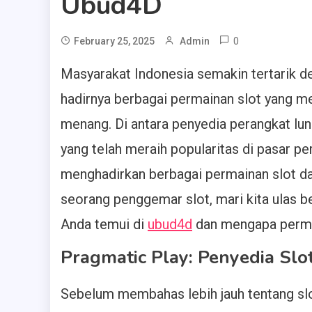
Ubud4D
0
February 25, 2025
Admin
Masyarakat Indonesia semakin tertarik de
hadirnya berbagai permainan slot yang m
menang. Di antara penyedia perangkat lun
yang telah meraih popularitas di pasar pe
menghadirkan berbagai permainan slot da
seorang penggemar slot, mari kita ulas b
Anda temui di
ubud4d
dan mengapa permai
Pragmatic Play: Penyedia Slot
Sebelum membahas lebih jauh tentang slo