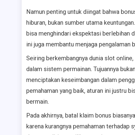
Namun penting untuk diingat bahwa bonu
hiburan, bukan sumber utama keuntungan
bisa menghindari ekspektasi berlebihan d
ini juga membantu menjaga pengalaman be
Seiring berkembangnya dunia slot online,
dalam sistem permainan. Tujuannya bukan
menciptakan keseimbangan dalam pengguna
pemahaman yang baik, aturan ini justru bi
bermain.
Pada akhirnya, batal klaim bonus biasanya
karena kurangnya pemahaman terhadap s