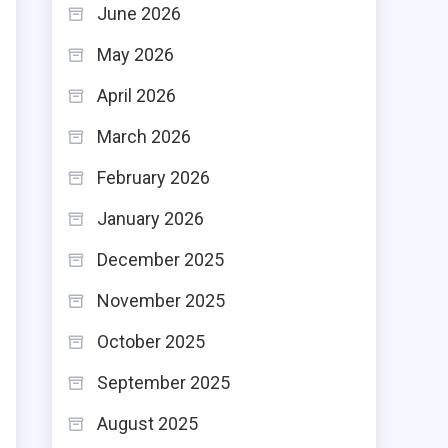
June 2026
May 2026
April 2026
March 2026
February 2026
January 2026
December 2025
November 2025
October 2025
September 2025
August 2025