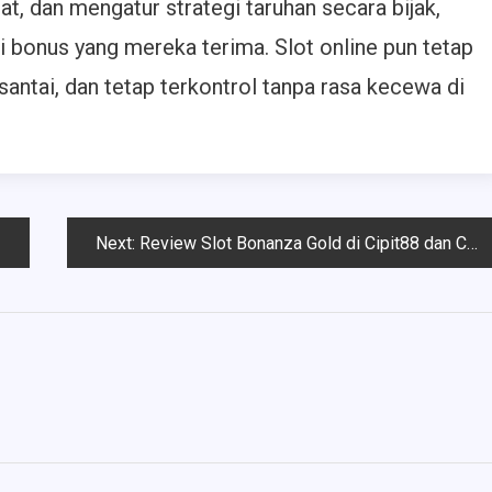
at, dan mengatur strategi taruhan secara bijak,
bonus yang mereka terima. Slot online pun tetap
 santai, dan tetap terkontrol tanpa rasa kecewa di
Next:
Review Slot Bonanza Gold di Cipit88 dan Cara Memahami Fitur Bonus Utamanya