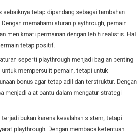
s sebaiknya tetap dipandang sebagai tambahan
. Dengan memahami aturan playthrough, pemain
an menikmati permainan dengan lebih realistis. Hal
rmain tetap positif.
 aturan seperti playthrough menjadi bagian penting
 untuk mempersulit pemain, tetapi untuk
an bonus agar tetap adil dan terstruktur. Dengan
sa menjadi alat bantu dalam mengatur strategi
 terjadi bukan karena kesalahan sistem, tetapi
yarat playthrough. Dengan membaca ketentuan