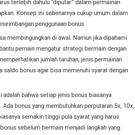
rus terlebih dahulu “diputar” dalam permainan
etapkan. Konsep ini sebenarnya cukup umum dalam
 keseimbangan penggunaan bonus.
rasa membingungkan di awal. Namun jika dipahami
mbantu pemain mengatur strategi bermain dengan
h memperhatikan jumlah taruhan, jenis permainan
a saldo bonus agar bisa memenuhi syarat dengan
mi adalah bahwa setiap jenis bonus biasanya
a. Ada bonus yang membutuhkan perputaran 5x, 10x,
biasanya semakin tinggi pula syarat yang harus
n bonus sebelum bermain menjadi langkah yang