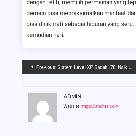
dengan teliti, memilih permainan yang tep
pemain bisa memaksimalkan manfaat dari 
bisa dinikmati sebagai hiburan yang seru,
kemudian hari.
Post
Previous:
Sistem Level XP Badak178: Naik Level Cuma dari Spin
navigation
ADMIN
Website
https://anchtz.com