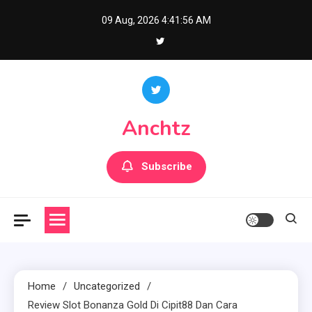
Skip
09 Aug, 2026
4:41:57 AM
to
content
Anchtz
Subscribe
Home
Uncategorized
Review Slot Bonanza Gold Di Cipit88 Dan Cara