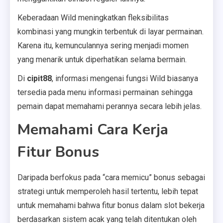
Keberadaan Wild meningkatkan fleksibilitas
kombinasi yang mungkin terbentuk di layar permainan.
Karena itu, kemunculannya sering menjadi momen
yang menarik untuk diperhatikan selama bermain.
Di
cipit88
, informasi mengenai fungsi Wild biasanya
tersedia pada menu informasi permainan sehingga
pemain dapat memahami perannya secara lebih jelas.
Memahami Cara Kerja
Fitur Bonus
Daripada berfokus pada “cara memicu” bonus sebagai
strategi untuk memperoleh hasil tertentu, lebih tepat
untuk memahami bahwa fitur bonus dalam slot bekerja
berdasarkan sistem acak yang telah ditentukan oleh