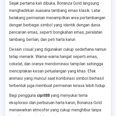
Sejak pertama kali dibuka, Bonanza Gold langsung
menghadirkan suasana tambang emas klasik. Latar
belakang permainan menampilkan area pertambangan
dengan berbagai simbol yang identik dengan dunia
pencarian emas, seperti bongkahan emas, peralatan
tambang, berlian, dan peti harta karun.
Desain visual yang digunakan cukup sederhana namun
tetap menarik. Warna-warna hangat seperti emas,
cokelat, dan oranye mendominasi tampilan sehingga
menciptakan kesan petualangan yang khas. Efek
animasi yang muncul saat kombinasi simbol berhasil
terbentuk juga membuat permainan terasa lebih hidup.
Bagi pengguna
cipit88
yang menyukai tema
eksplorasi dan perburuan harta karun, Bonanza Gold
menawarkan atmosfer yang cukup menghibur tanpa