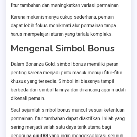
fitur tambahan dan meningkatkan variasi permainan.
Karena mekanismenya cukup sederhana, pemain
dapat lebih fokus menikmati alur permainan tanpa
harus mempelajari aturan yang terlalu kompleks.
Mengenal Simbol Bonus
Dalam Bonanza Gold, simbol bonus memiliki peran
penting karena menjadi pintu masuk menuju fitur-fitur
khusus yang tersedia. Simbol ini biasanya tampil
berbeda dari simbol lainnya dan dirancang agar mudah
dikenali pemain.
Saat sejumlah simbol bonus muncul sesuai ketentuan
permainan, fitur tambahan dapat diaktifkan. Inilah yang
sering menjadi salah satu daya tarik utama bagi
pengguna
cipit88
yang ingin mengeksplorasi seluruh