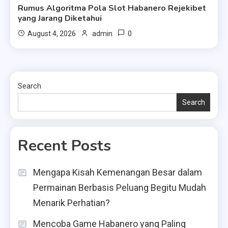
Rumus Algoritma Pola Slot Habanero Rejekibet
yang Jarang Diketahui
0
August 4, 2026
admin
Search
Search
Recent Posts
Mengapa Kisah Kemenangan Besar dalam
Permainan Berbasis Peluang Begitu Mudah
Menarik Perhatian?
Mencoba Game Habanero yang Paling