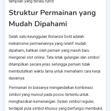
tampilan yang terlalu rumit.
Struktur Permainan yang
Mudah Dipahami
Salah satu keunggulan Bonanza Gold adalah
mekanisme permainannya yang relatif mudah
dipahami, bahkan oleh pemain yang masih baru
mengenal slot online. Tata letak gulungan dan simbol
ditampilkan secara jelas sehingga pemain tidak
membutuhkan waktu lama untuk memahami cara kerja
dasarnya.
Permainan ini biasanya mengandalkan kombinasi
simbol yang muncul pada posisi tertentu untuk
menghasilkan kemenangan. Selain simbol reguler,
terdapat pula simbol khusus yang berfungsi membuka