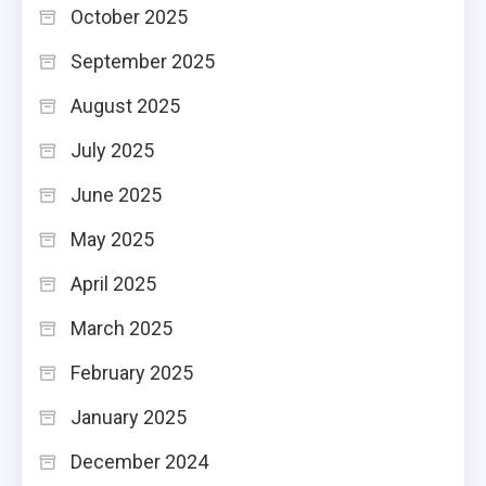
October 2025
September 2025
August 2025
July 2025
June 2025
May 2025
April 2025
March 2025
February 2025
January 2025
December 2024